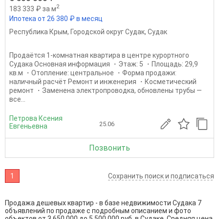
2
183 333 ₽ за м
Ипотека от 26 380 ₽ в месяц
Республика Крым
,
Городской округ Судак
,
Судак
Продаётся 1‑комнатная квартира в центре курортного
Судака Основная информация ・Этаж: 5 ・Площадь: 29,9
кв.м ・Отопление: центральное ・Форма продажи:
наличный расчёт Ремонт и инженерия ・Косметический
ремонт ・Заменена электропроводка, обновлены трубы —
все...
Петрова Ксения
25.06
Евгеньевна
Позвонить
1
Сохранить поиск и подписаться
Продажа дешевых квартир - в базе недвижимости Судака 7
объявлений по продаже с подробным описанием и фото
объектов от
3 650 000
до
5 500 000
руб. в Судаке. Средняя цена