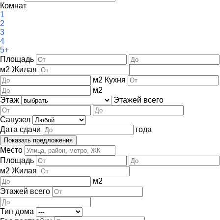
Комнат
1
2
3
4
5+
Площадь
м
2
Жилая
м
2
Кухня
м
2
Этаж
Этажей всего
Санузел
Дата сдачи
года
Место
Площадь
м
2
Жилая
м
2
Этажей всего
Тип дома