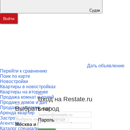
Судак
Войти
Дать объявление
Перейти к сравнению
Поик по карте
Новостройки
Квартиры в новостройках
Квартиры на вторичке
Продажа комнат и долей
Вход на Restate.ru
Продажа домов и дач
Выбрать город
Продажа участков
Email
Аренда квартир
Застройщики
Пароль
Агентства
Москва
и
Московская область
Каталог специалистов