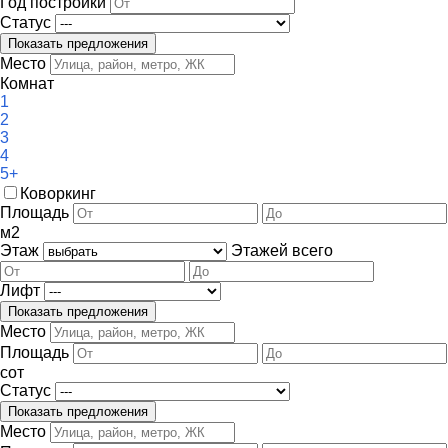
Год постройки
Статус
Место
Комнат
1
2
3
4
5+
Коворкинг
Площадь
м
2
Этаж
Этажей всего
Лифт
Место
Площадь
сот
Статус
Место