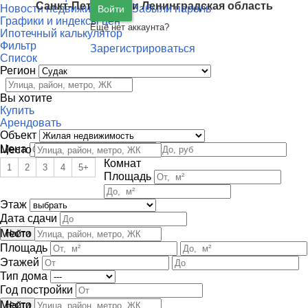
Санкт-Петербург
и
Ленинградская область
Новости недвижимости
Забыли пароль
Войти
Графики и индексы цен
Ещё нет аккаунта?
Ипотечный калькулятор
Фильтр
Зарегистрироваться
Список
Регион
Вы хотите
Купить
Арендовать
Объект
Цена
Место
Комнат
1
2
3
4
5+
Площадь
Этаж
Дата сдачи
Место
Площадь
Этажей
Тип дома
Год постройки
Место