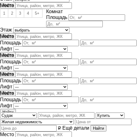
Место
Комнат
1
2
3
4
5+
Площадь
Этаж
Место
Площадь
Лифт
Место
Площадь
Лифт
Место
Площадь
Лифт
Место
Площадь
Лифт
Ещё детали
i
Место