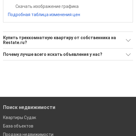
Скачать изображение графика
Подробная таблица изменения цен
Купить трехкомнатную квартиру от собственника на
Restate.ru?
Ищите, как Купить трехкомнатную квартиру от
Почему лучше всего искать объявления у нас?
собственника?
Все объявления проверены и проходят строгую
Воспользуйтесь нашим поиском по новостройкам, для
модерацию
подбора подходящего вам варианта
Удобный поиск, есть подписка на новые объявления
'Сохраните результаты поиска и возвращайтесь к нему,
когда это будет нужно'
Помогаем с подбором выгодных ипотечных программ в
банках в Судаке
Поиск недвижимости
Квартиры Судак
База объектов
Продажа недвижимости